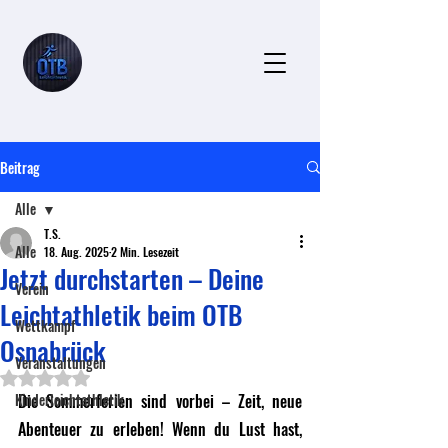
Beitrag
Alle
T.S.
Alle
18. Aug. 2025
2 Min. Lesezeit
Jetzt durchstarten – Deine
Verein
Leichtathletik beim OTB
Wettkampf
Osnabrück
Veranstaltungen
Mit NaN von 5 Sternen bewertet.
Kinderleichtathletik
Die Sommerferien sind vorbei – Zeit, neue 
Abenteuer zu erleben! Wenn du Lust hast, 