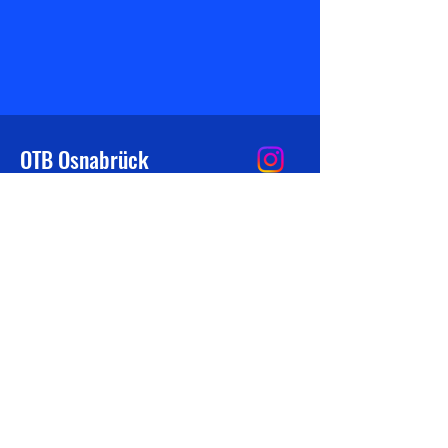
OTB Osnabrück
info@otb-leichtathletik.de
Obere Martinistraße 50
49078 Osnabrück
Auf einen Klick
Mitglied werden
Impressum
Datenschutz