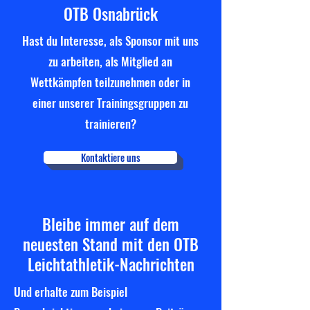
OTB Osnabrück
Hast du Interesse, als Sponsor mit uns
zu arbeiten, als Mitglied an
Wettkämpfen teilzunehmen oder in
einer unserer Trainingsgruppen zu
trainieren?
Kontaktiere uns
Bleibe immer auf dem
neuesten Stand mit den OTB
Leichtathletik-Nachrichten
Und erhalte zum Beispiel