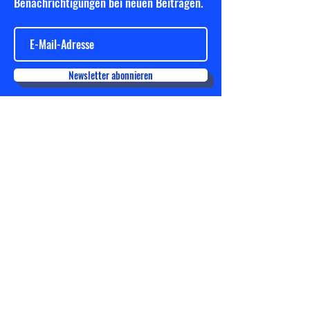
Benachrichtigungen bei neuen Beiträgen.
Newsletter abonnieren
OTB Osnabrück
info@otb-leichtathletik.de
Obere Martinistraße 50
49078 Osnabrück