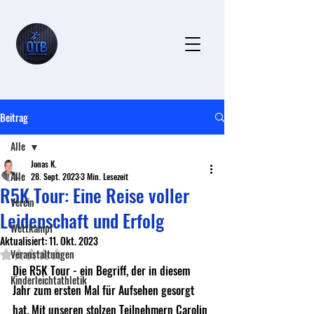
Beitrag
Alle
Jonas K.
Alle
28. Sept. 2023
3 Min. Lesezeit
R5K Tour: Eine Reise voller
Verein
Leidenschaft und Erfolg
Wettkampf
Aktualisiert:
11. Okt. 2023
Veranstaltungen
Mit NaN von 5 Sternen bewertet.
Die R5K Tour - ein Begriff, der in diesem 
Kinderleichtathletik
Jahr zum ersten Mal für Aufsehen gesorgt 
hat. Mit unseren stolzen Teilnehmern Carolin 