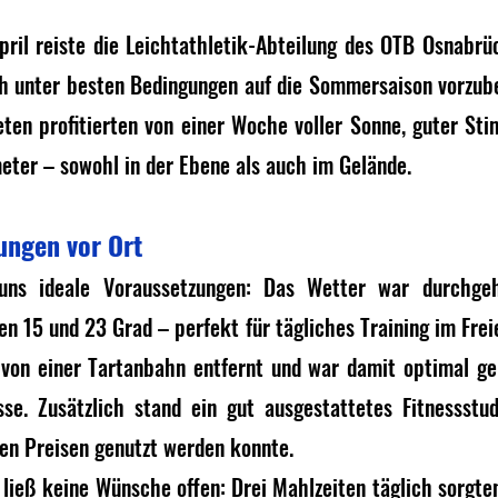
nen bewertet.
pril reiste die Leichtathletik-Abteilung des OTB Osnabrüc
ch unter besten Bedingungen auf die Sommersaison vorzuber
eten profitierten von einer Woche voller Sonne, guter Sti
eter – sowohl in der Ebene als auch im Gelände.
ungen vor Ort
uns ideale Voraussetzungen: Das Wetter war durchgeh
 15 und 23 Grad – perfekt für tägliches Training im Freie
on einer Tartanbahn entfernt und war damit optimal gel
sse. Zusätzlich stand ein gut ausgestattetes Fitnessstud
ren Preisen genutzt werden konnte.
ließ keine Wünsche offen: Drei Mahlzeiten täglich sorgten 