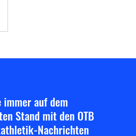
 durchstarten – Deine
tathletik beim OTB
brück
e immer auf dem
ten Stand mit den OTB
tathletik-Nachrichten