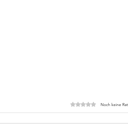
Noch keine Rat
Mit 0 von 5 Sternen bewer