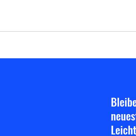
Training nach den Herbstferien:
Jetzt
Alle Änderungen im Überblick!
Leich
Osna
Bleib
neues
Leich