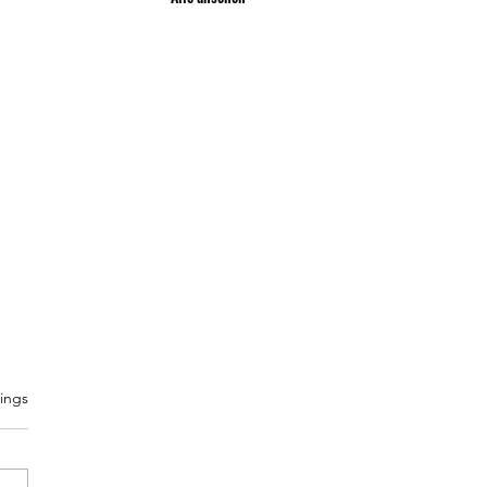
ings
tet.