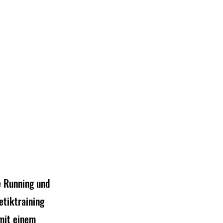
e Running und 
tiktraining 
mit einem 