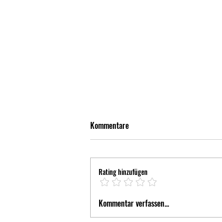
Kommentare
Rating hinzufügen
Kommentar verfassen...
Zwei Siege für Jonas Kulgemeyer
bei der R5K-Tour!