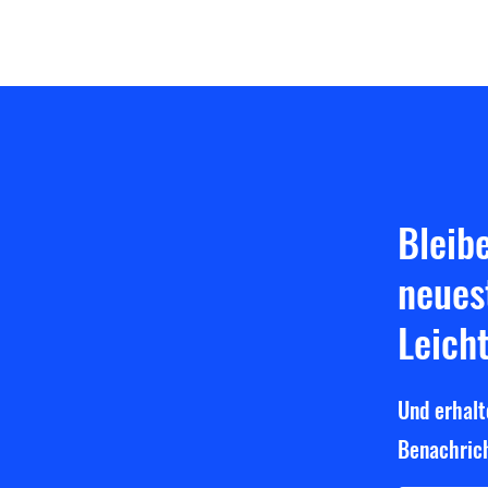
OTB!
in Ha
Bleib
neues
Leich
Und erhalt
Benachrich